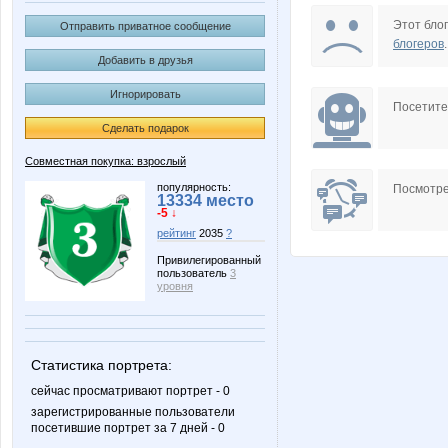
Cozwezdie
Cronin
Этот блог
Отправить приватное сообщение
блогеров
.
Добавить в друзья
Игнорировать
Iskra_Vesna
Katarin
Посетит
Сделать подарок
Совместная покупка: взрослый
Lonza
Lyolya
популярность:
Посмотре
13334 место
-5 ↓
рейтинг
2035
?
Привилегированный
пользователь
3
Passion1985
Radmir
уровня
Статистика портрета:
a_e_n
belka
сейчас просматривают портрет - 0
зарегистрированные пользователи
посетившие портрет за 7 дней - 0