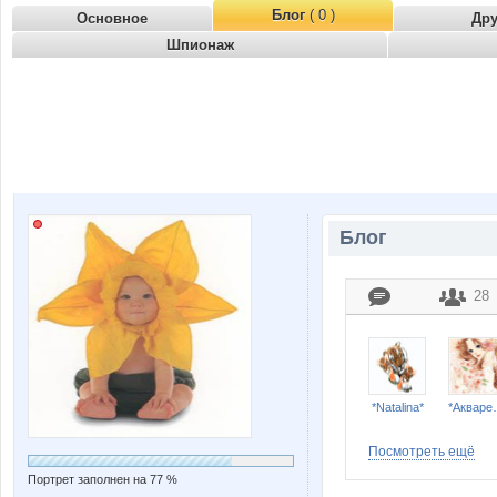
Блог
( 0 )
Основное
Др
Шпионаж
Блог
28
*Natalina*
*Ак
Посмотреть ещё
Портрет заполнен на 77 %