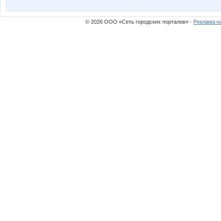
julia0802
k1987
© 2026 ООО «Сеть городских порталов» ·
Реклама н
miss grace
mtm
yla nn
zluka
Конный эко-клуб Ассамблея
Кр@шеная 
Мышка-Малышка
МАЛ